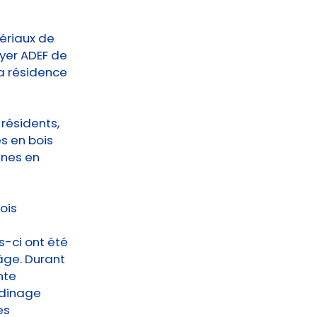
ériaux de
yer ADEF de
a résidence
 résidents,
es en bois
nnes en
ois
s-ci ont été
âge. Durant
nte
rdinage
es