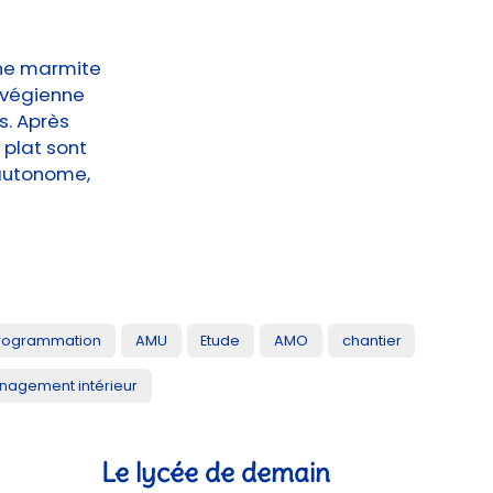
 une marmite
rvégienne
s. Après
 plat sont
 autonome,
rogrammation
AMU
Etude
AMO
chantier
agement intérieur
Le lycée de demain