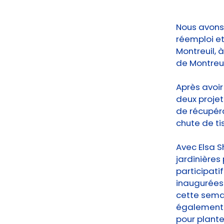
Nous avons 
réemploi e
Montreuil,
de Montreui
Après avoir
deux projet
de récupéra
chute de ti
Avec Elsa S
jardinières
participatif
inaugurées
cette semai
également s
pour plante