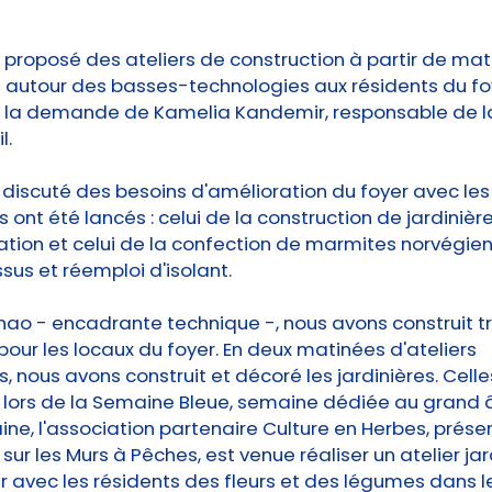
proposé des ateliers de construction à partir de mat
t autour des basses-technologies aux résidents du fo
 à la demande de Kamelia Kandemir, responsable de l
l.
 discuté des besoins d'amélioration du foyer avec les
s ont été lancés : celui de la construction de jardinièr
tion et celui de la confection de marmites norvégie
ssus et réemploi d'isolant.
hao - encadrante technique -, nous avons construit tr
 pour les locaux du foyer. En deux matinées d'ateliers
s, nous avons construit et décoré les jardinières. Celle
 lors de la Semaine Bleue, semaine dédiée au grand 
ne, l'association partenaire Culture en Herbes, prése
ur les Murs à Pêches, est venue réaliser un atelier ja
r avec les résidents des fleurs et des légumes dans l