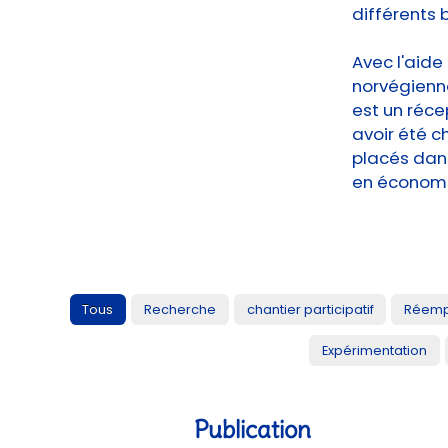
différents 
Avec l'aide
norvégienne
est un réce
avoir été c
placés dans
en économis
Tous
Recherche
chantier participatif
Réemp
Expérimentation
Publication