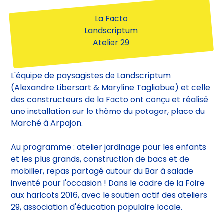
mobilier, repas partagé autour du Bar à salade
inventé pour l'occasion ! Dans le cadre de la Foire
aux haricots 2016, avec le soutien actif des ateliers
29, association d'éducation populaire locale.
Projets
Tous
Recherche
chantier participatif
Réemploi
Construction
Mobilier
atelier
Concertation
programmation
AMU
Etude
AMO
chantier
Expérimentation
Atelier
Urbanisme transitoire
Construction mobile
Aménagement intérieur