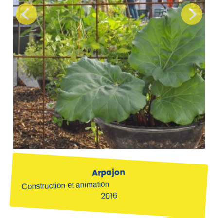
Arpajon
Construction et animation
2016
La Facto
Landscriptum
Atelier 29
L'équipe de paysagistes de Landscriptum
(Alexandre Libersart & Maryline Tagliabue) et celle
des constructeurs de la Facto ont conçu et réalisé
une installation sur le thème du potager, place du
Marché à Arpajon.
Au programme : atelier jardinage pour les enfants
et les plus grands, construction de bacs et de