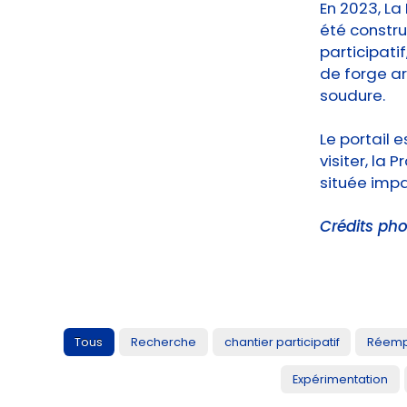
En 2023, La 
été constru
participatif
de forge a
soudure.
Le portail e
visiter, la 
située impa
Crédits pho
Tous
Recherche
chantier participatif
Réemp
Expérimentation