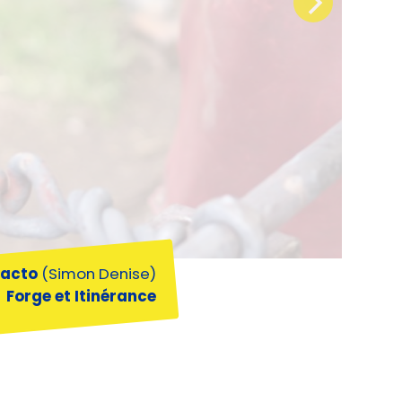
Facto
(Simon Denise)
Forge et Itinérance