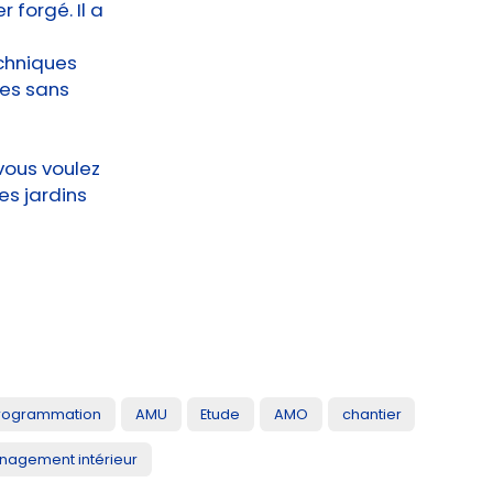
r forgé. Il a
echniques
ges sans
 vous voulez
es jardins
rogrammation
AMU
Etude
AMO
chantier
agement intérieur