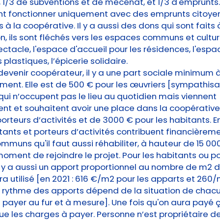
s, 1/3 de subventions et de mécénat, et 1/3 d'emprunts
ant fonctionner uniquement avec des emprunts citoyen
 à la coopérative. Il y a aussi des dons qui sont faits 
on, ils sont fléchés vers les espaces communs et cultur
ectacle, l'espace d'accueil pour les résidences, l'espa
ts plastiques, l’épicerie solidaire.
devenir coopérateur, il y a une part sociale minimum 
nt. Elle est de 500 € pour les œuvriers [sympathisa
ui n’occupent pas le lieu au quotidien mais viennent
nt et souhaitent avoir une place dans la coopérative
porteurs d’activités et de 3000 € pour les habitants. E
itants et porteurs d’activités contribuent financièrem
muns qu'il faut aussi réhabiliter, à hauteur de 15 00
oment de rejoindre le projet. Pour les habitants ou p
 il y a aussi un apport proportionnel au nombre de m2
era utilisé [en 2021 : 616 €/m2 pour les apparts et 260
Le rythme des apports dépend de la situation de chacun
 payer au fur et à mesure]. Une fois qu'on aura payé ça,
ue les charges à payer. Personne n’est propriétaire d