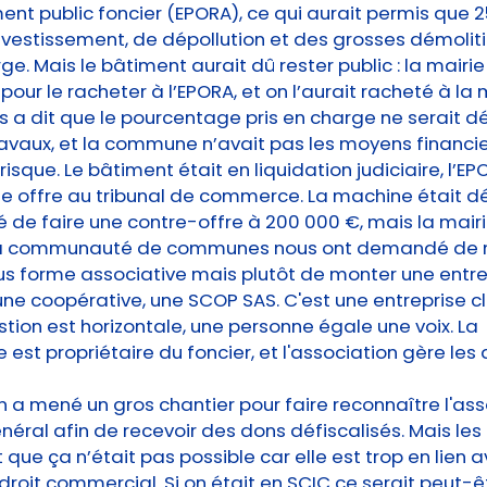
ment public foncier (EPORA), ce qui aurait permis que 
vestissement, de dépollution et des grosses démoliti
ge. Mais le bâtiment aurait dû rester public : la mairie
pour le racheter à l’EPORA, et on l’aurait racheté à la 
s a dit que le pourcentage pris en charge ne serait d
avaux, et la commune n’avait pas les moyens financi
isque. Le bâtiment était en liquidation judiciaire, l’EP
ne offre au tribunal de commerce. La machine était dé
 de faire une contre-offre à 200 000 €, mais la mair
 la communauté de communes nous ont demandé de 
s forme associative mais plutôt de monter une entre
ne coopérative, une SCOP SAS. C'est une entreprise c
tion est horizontale, une personne égale une voix. La
 est propriétaire du foncier, et l'association gère les 
n a mené un gros chantier pour faire reconnaître l'ass
énéral afin de recevoir des dons défiscalisés. Mais le
t que ça n’était pas possible car elle est trop en lien 
droit commercial. Si on était en SCIC ce serait peut-