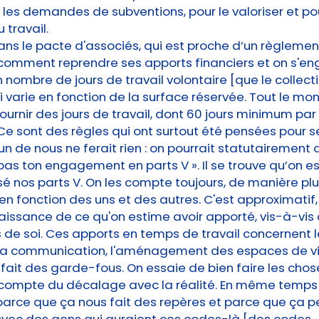
r les demandes de subventions, pour le valoriser et p
 travail.
ans le pacte d'associés, qui est proche d’un règlement
 comment reprendre ses apports financiers et on s'e
n nombre de jours de travail volontaire [que le colle
ui varie en fonction de la surface réservée. Tout le mo
urnir des jours de travail, dont 60 jours minimum par 
 sont des règles qui ont surtout été pensées pour se
un de nous ne ferait rien : on pourrait statutairement di
pas ton engagement en parts V ». Il se trouve qu’on es
sé nos parts V. On les compte toujours, de manière pl
en fonction des uns et des autres. C'est approximatif,
issance de ce qu'on estime avoir apporté, vis-à-vis
s de soi. Ces apports en temps de travail concernent l
, la communication, l'aménagement des espaces de vi
Ça fait des garde-fous. On essaie de bien faire les chos
 compte du décalage avec la réalité. En même temps 
parce que ça nous fait des repères et parce que ça 