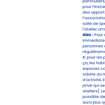
particulier
pour l’inst
des apports
l’associati
salle de sp
l'atelier ar
Alex :
Pour 
immédiateme
personnes q
régulièreme
€ pour les 
ça, les hab
espaces com
adulte au m
d'activité,
privé qui s
ateliers]. 
possible de
aura plus q