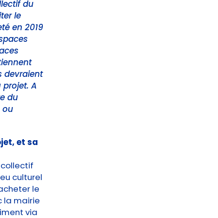
lectif du
ter le
eté en 2019
espaces
paces
tiennent
s devraient
projet. A
te du
s ou
jet, et sa
collectif
ieu culturel
acheter le
 la mairie
iment via