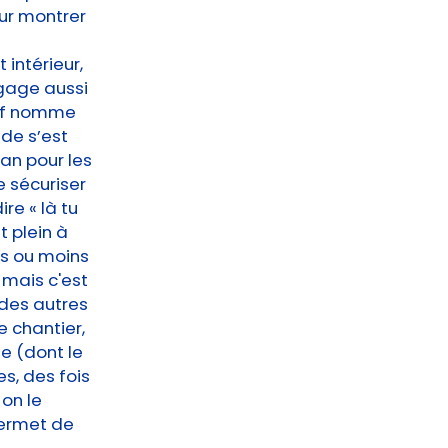
our montrer
 intérieur,
ngage aussi
ctif nomme
nde s’est
an pour les
 sécuriser
re « là tu
t plein à
us ou moins
 mais c'est
 des autres
e chantier,
e (dont le
es, des fois
on le
permet de