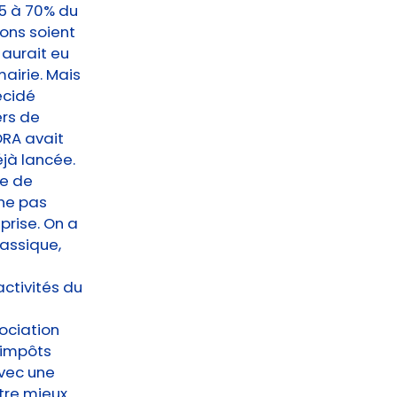
25 à 70% du
ons soient
 aurait eu
mairie. Mais
écidé
ers de
ORA avait
jà lancée.
ie de
ne pas
prise. On a
lassique,
activités du
ociation
s impôts
avec une
être mieux