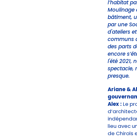
l’habitat pa
Moulinage a
bâtiment, u
par une Soc
d'ateliers 
communs à l
des parts 
encore s’ét
l'été 2021, 
spectacle,
presque.
Ariane & Al
gouvernan
Alex :
Le pr
d’architecte
indépendant
lieu avec u
de Chirols