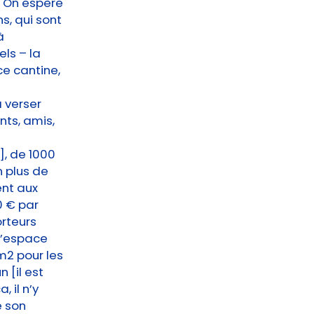
. On espère
s, qui sont
à
els – la
ce cantine,
à verser
nts, amis,
], de 1000
n plus de
ent aux
0 € par
orteurs
 d’espace
/m2 pour les
 [il est
 il n’y
e son