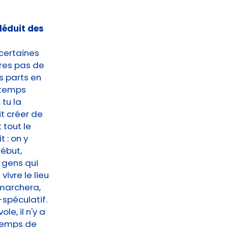
 déduit des
 certaines
res pas de
s parts en
e temps
tu la
it créer de
t tout le
 : on y
ébut,
 gens qui
ivre le lieu
 marchera,
-spéculatif.
le, il n'y a
 temps de