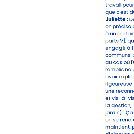
travail pou
que c'est du
Juliette :
D
on précise
à un certai
parts V], q
engagé à fo
communs. Ce
au cas où l'
remplis ne 
avoir explo
rigoureuse 
une reconna
et vis-à-vi
la gestion
jardin)... 
on se rend
maintient, 