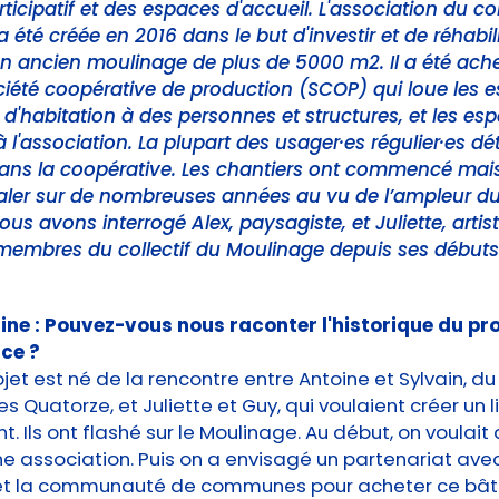
rticipatif et des espaces d'accueil. L'association du col
 été créée en 2016 dans le but d'investir et de réhabili
n ancien moulinage de plus de 5000 m2. Il a été ach
iété coopérative de production (SCOP) qui loue les 
et d'habitation à des personnes et structures, et les es
'association. La plupart des usager·es régulier·es dé
dans la coopérative. Les chantiers ont commencé mai
aler sur de nombreuses années au vu de l’ampleur du 
nous avons interrogé Alex, paysagiste, et Juliette, artis
 membres du collectif du Moulinage depuis ses début
ine : Pouvez-vous nous raconter l'historique du pro
ce ?
ojet est né de la rencontre entre Antoine et Sylvain, du 
s Quatorze, et Juliette et Guy, qui voulaient créer un l
. Ils ont flashé sur le Moulinage. Au début, on voulait 
ne association. Puis on a envisagé un partenariat avec
 et la communauté de communes pour acheter ce bât