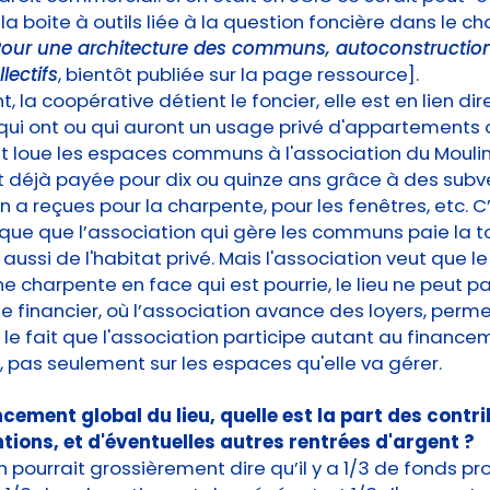
la boite à outils liée à la question foncière dans le ch
our une architecture des communs, autoconstruction
lectifs
, bientôt publiée sur la page ressource].
nt, la coopérative détient le foncier, elle est en lien di
qui ont ou qui auront un usage privé d'appartements 
 et loue les espaces communs à l'association du Mouli
t déjà payée pour dix ou quinze ans grâce à des sub
on a reçues pour la charpente, pour les fenêtres, etc. C
ue que l’association qui gère les communs paie la to
 a aussi de l'habitat privé. Mais l'association veut que le 
ne charpente en face qui est pourrie, le lieu ne peut pa
financier, où l’association avance des loyers, perm
e fait que l'association participe autant au finance
 pas seulement sur les espaces qu'elle va gérer.
ncement global du lieu, quelle est la part des contr
tions, et d'éventuelles autres rentrées d'argent ?
n pourrait grossièrement dire qu’il y a 1/3 de fonds pr