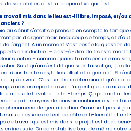
 de son atelier, c'est la coopérative qui l'est.
 travail mis dans le lieu est-il libre, imposé, et/ou
nanciers ?
pie au début c'était de prendre en compte le fait que
n’ont pas d'argent mais beaucoup de temps, et d'aut
de l'argent. A un moment s’est posée la question de
apports en industrie] – c'est-à-dire de transformer l
aleur ajoutée – comme quand tu retapes une maison, 
 cher. Sauf qu'on s'est dit que si on faisait ça, ça alla
on : dans trente ans, le lieu allait être gentrifié. Et c'es
e ce qu'on veut. C’est un choix déterminant qu’on a fait
mps mais on repartira avec l’argent qu'on a mis au d
lieu a pris de la valeur entre-temps. Ça permet à des
eaucoup de moyens de pouvoir continuer à venir faire v
 ce phénomène de gentrification. On ne sait pas si ça
t, mais on essaie de tenir ce côté anti-lucratif et anti
ps de travail qui est mis dans le projet est donc bénévo
ts en industrie. On comptabilise tout de même notre