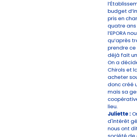
l’Établisse
budget d’in
pris en char
quatre ans 
l’EPORA nou
qu’après tr
prendre ce r
déjà fait u
On a décidé
Chirols et
acheter sou
donc créé u
mais sa ges
coopérative
lieu.
Juliette :
O
d'intérêt g
nous ont di
société de 