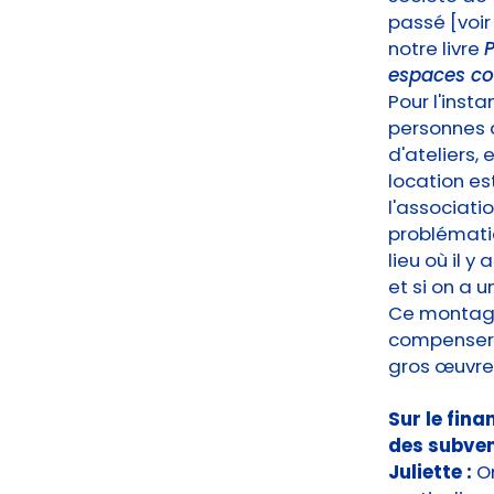
passé [voir 
notre livre
P
espaces col
Pour l'insta
personnes 
d'ateliers,
location es
l'associati
problématiq
lieu où il y
et si on a u
Ce montage 
compenser l
gros œuvre,
Sur le fina
des subven
Juliette :
O