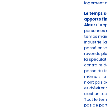
logement ou
Le temps de
apports fi
Alex :
L'uto
personnes 
temps mais 
industrie [
passé en v
revends plus
la spéculati
contraire d
passe du te
même si le 
n'ont pas b
et d’éviter
c'est un tes
Tout le tem
pas de par