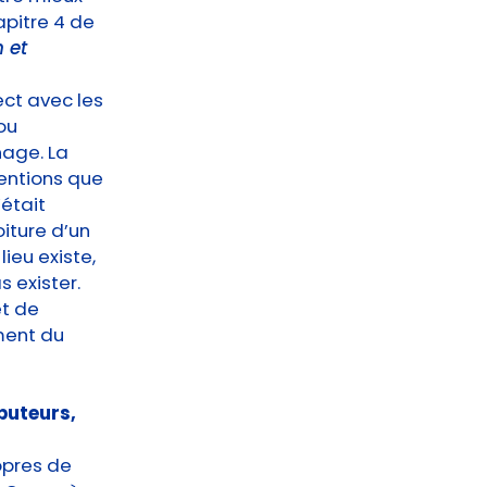
apitre 4 de
 et
rect avec les
ou
nage. La
ventions que
’était
iture d’un
lieu existe,
s exister.
et de
ment du
ibuteurs,
opres de